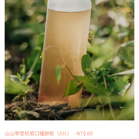
山山學堂杭菊口糧餅乾（3片）
-
NT$
60