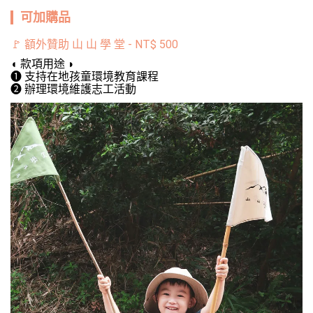
可加購品
🚩 額外贊助 山 山 學 堂
-
NT$
500
◖ 款項用途 ◗

❶ 支持在地孩童環境教育課程

❷ 辦理環境維護志工活動