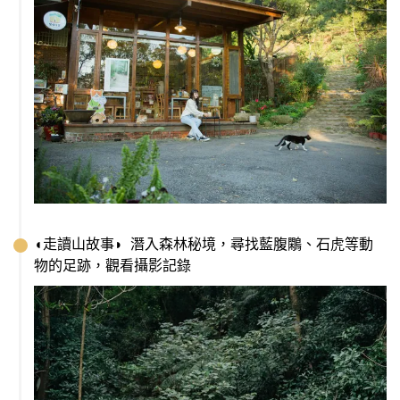
◖走讀山故事◗  潛入森林秘境，尋找藍腹鷴、石虎等動
物的足跡，觀看攝影記錄