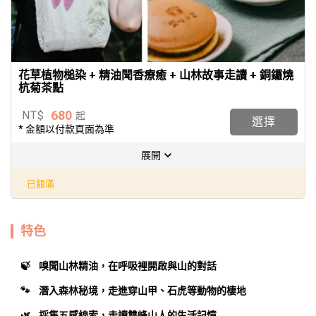
花草植物槌染 + 精油聞香療癒 + 山林故事走讀 + 銅鑼燒
杭菊茶點
680
NT$
起
選擇
* 金額以付款頁面為準
展開
已額滿
特色
🍃    嗅聞山林精油，在呼吸裡開啟與山的對話
🐾    潛入森林秘境，走進穿山甲、石虎等動物的棲地
🌿    採集五感線索，走讀雙峰山人的生活記憶