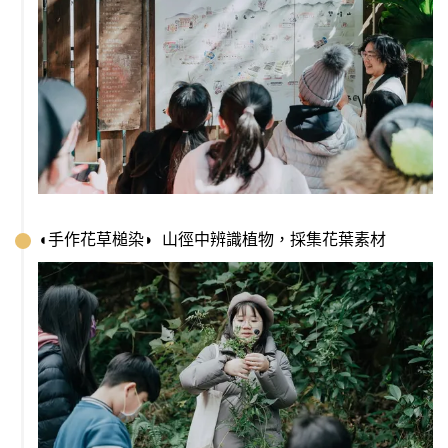
◖手作花草槌染◗  山徑中辨識植物，採集花葉素材