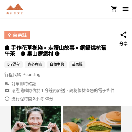
苗栗縣
分享
☗ 手作花草槌染 × 走讀山故事 × 銅鑼燒杭菊
午茶 🟡 里山療癒村 🟡
DIY課程
身心療癒
自然生態
苗栗縣
行程代碼
:
Pounding
訂單即時確認
憑證隨確認信於 1 分鐘內發送，請稍後檢查您的電子郵件
總行程時間 3小時 30分