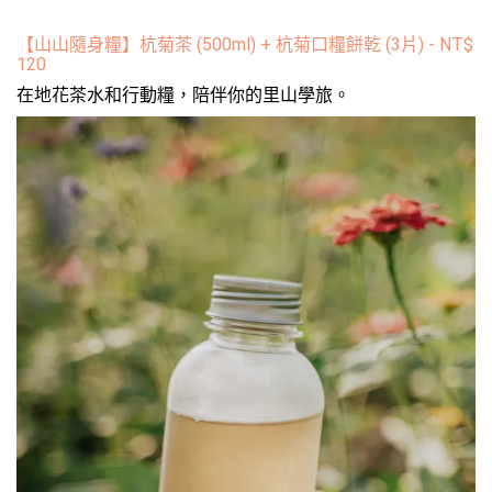
【山山隨身糧】杭菊茶 (500ml) + 杭菊口糧餅乾 (3片)
-
NT$
120
在地花茶水和行動糧，陪伴你的里山學旅。