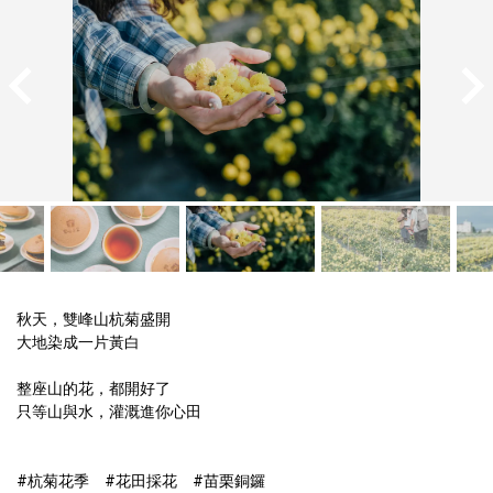
秋天，雙峰山杭菊盛開

整座山的花，都開好了

#杭菊花季　#花田採花　#苗栗銅鑼　
