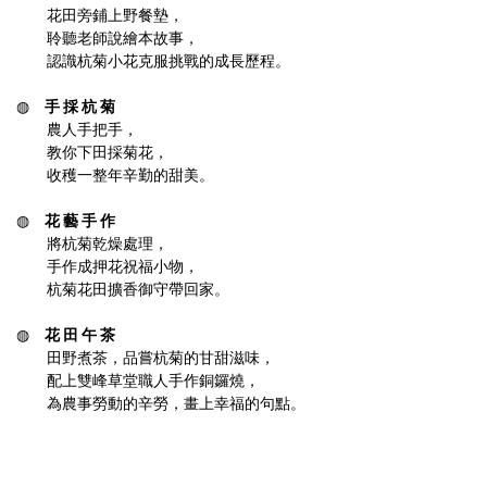
　　花田旁鋪上野餐墊，

　　聆聽老師說繪本故事，

◍　
手 採 杭 菊
　　農人手把手，

　　教你下田採菊花，

◍　
花 藝 手 作
　　將杭菊乾燥處理，

　　手作成押花祝福小物，

◍　
花 田 午 茶
　　田野煮茶，品嘗杭菊的甘甜滋味，

　　配上雙峰草堂職人手作銅鑼燒，

　　為農事勞動的辛勞，畫上幸福的句點。