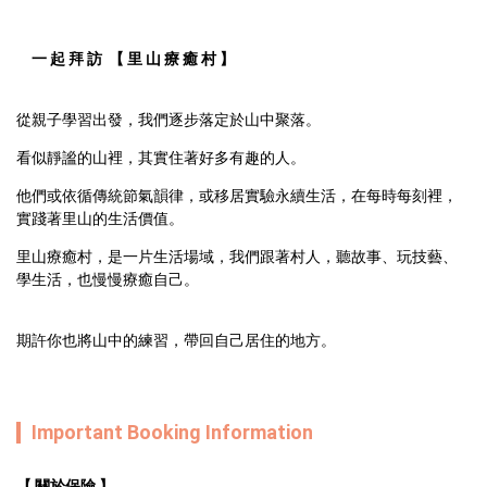
　一 起 拜 訪  【 里 山 療 癒 村 】
從親子學習出發，我們逐步落定於山中聚落。
看似靜謐的山裡，其實住著好多有趣的人。
他們或依循傳統節氣韻律，或移居實驗永續生活，在每時每刻裡，
實踐著里山的生活價值。
里山療癒村，是一片生活場域，我們跟著村人，聽故事、玩技藝、
學生活，也慢慢療癒自己。
期許你也將山中的練習，帶回自己居住的地方。
Important Booking Information
【 關於保險 】