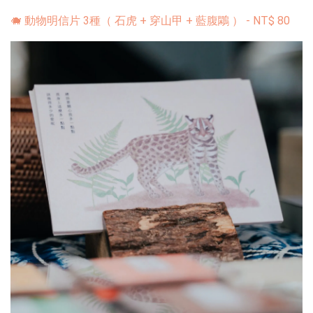
🐗 動物明信片 3種（ 石虎 + 穿山甲 + 藍腹鷴 ）
-
NT$
80