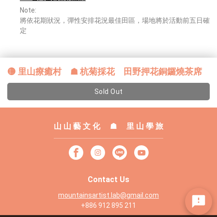
Note:
將依花期狀況，彈性安排花況最佳田區，場地將於活動前五日確
定
🟡 里山療癒村 ☗ 杭菊採花 田野押花銅鑼燒茶席
Sold Out
山 山 藝 文 化 ​ ☗ 里 山 學 旅
Contact Us
mountainsartist.lab@gmail.com
+886 912 895 211