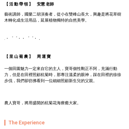
【 活 動 帶 領 】　安慧 老師 
藝術講師，國樂二胡演奏者，從小在雙峰山長大，興趣是將花草樹
【 里 山 菊 農 】　周 運 寶 
一個田園魅力一定來自它的主人，寶哥個性剛正不阿，充滿行動
力，但是在田裡照顧杭菊時，那專注溫柔的眼神，踩在田裡的徐徐
農人寶哥，將用盛開的杭菊花海療癒大家。
The Experience