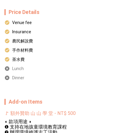
Price Details
Venue fee
Insurance
農民解說費
手作材料費
茶水費
Lunch
Dinner
Add-on Items
🚩 額外贊助 山 山 學 堂
-
NT$
500
◖ 款項用途 ◗

❶ 支持在地孩童環境教育課程

❷ 辦理環境維護志工活動