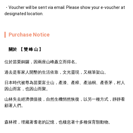
Voucher will be sent via email. Please show your e-voucher at
designated location.
Purchase Notice
　關於  【 雙 峰 山 】
位於苗栗銅鑼，因兩座山峰矗立而得名。
過去是客家人開墾的生活依靠，文光靈現，又稱筆架山。
日本時代被尊為苗栗富士山，產漆、產樟、產油桐、產香茅，村人
因山而富，也因山而聚。
山林失去經濟價值後，自然生機悄然恢復，以另一種方式，靜靜看
顧著人們。
森林裡，埋藏著耆老的記憶，也棲息著十多種保育類動物。