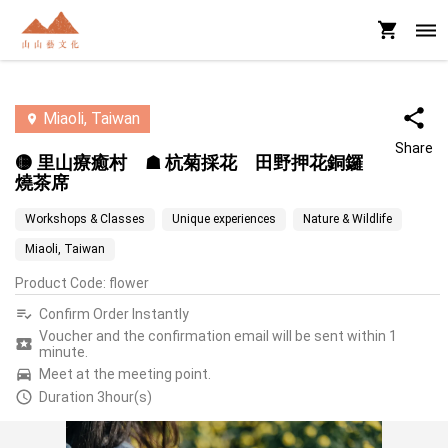
Miaoli, Taiwan
Share
🟡 里山療癒村 ☗ 杭菊採花 田野押花銅鑼
燒茶席
Workshops & Classes
Unique experiences
Nature & Wildlife
Miaoli, Taiwan
Product Code
:
flower
Confirm Order Instantly
Voucher and the confirmation email will be sent within 1
minute.
Meet at the meeting point.
Duration 3hour(s)